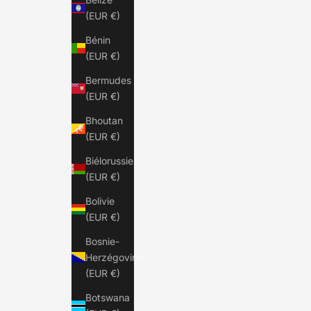
(EUR €)
Bénin
(EUR €)
Bermudes
(EUR €)
Bhoutan
(EUR €)
Biélorussie
(EUR €)
Bolivie
(EUR €)
Bosnie-
Herzégovine
(EUR €)
Botswana