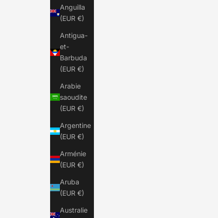
Anguilla
(EUR €)
Antigua-
et-
Barbuda
(EUR €)
Arabie
saoudite
(EUR €)
Argentine
(EUR €)
Arménie
(EUR €)
Aruba
(EUR €)
Australie