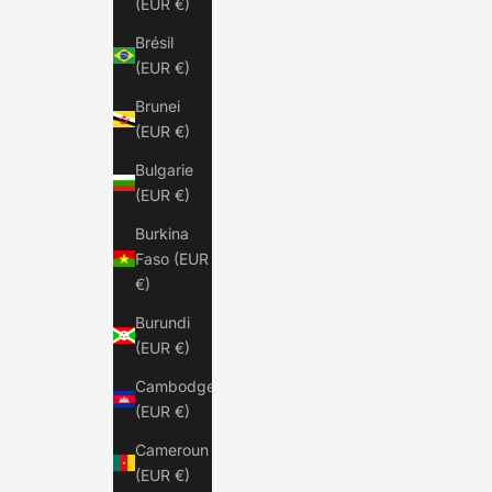
(EUR €)
Brésil
(EUR €)
Brunei
(EUR €)
Bulgarie
(EUR €)
Burkina
Faso (EUR
€)
Burundi
(EUR €)
Cambodge
(EUR €)
Cameroun
(EUR €)