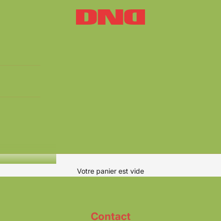
Yvnnis - DND
Votre panier est vide
Contact