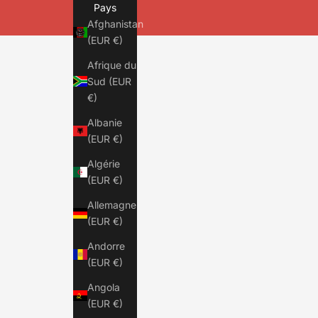
Pays
Afghanistan
(EUR €)
Afrique du
Sud (EUR
€)
Albanie
(EUR €)
Algérie
(EUR €)
Allemagne
(EUR €)
Andorre
(EUR €)
Angola
(EUR €)