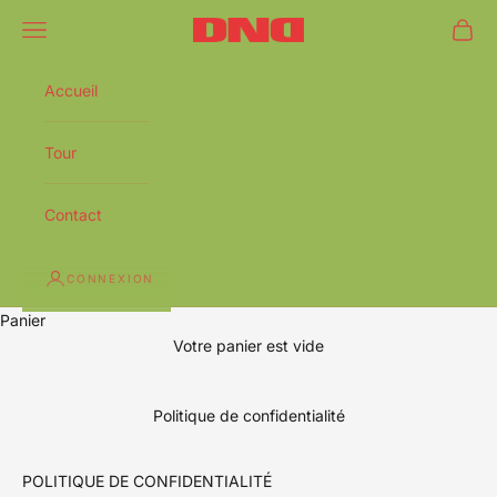
Aller au contenu
Yvnnis - DND
Ouvrir le menu de navigation
Ouvrir
Accueil
Tour
Contact
CONNEXION
Panier
Votre panier est vide
Politique de confidentialité
POLITIQUE DE CONFIDENTIALITÉ